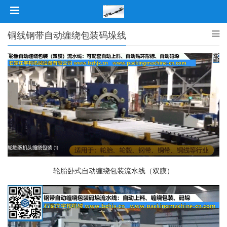
铜线钢带自动缠绕包装码垛线
轮胎卧式自动缠绕包装流水线（双膜）