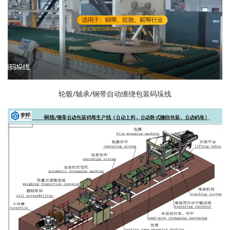
轮毂/轴承/钢带自动缠绕包装码垛线